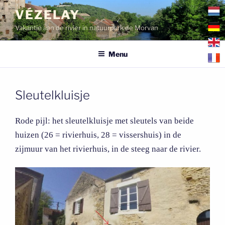
Ga
VÉZELAY
naar
Vakantie aan de rivier in natuurpark de Morvan
de
inhoud
Menu
Sleutelkluisje
Rode pijl: het sleutelkluisje met sleutels van beide
huizen (26 = rivierhuis, 28 = vissershuis) in de
zijmuur van het rivierhuis, in de steeg naar de rivier.