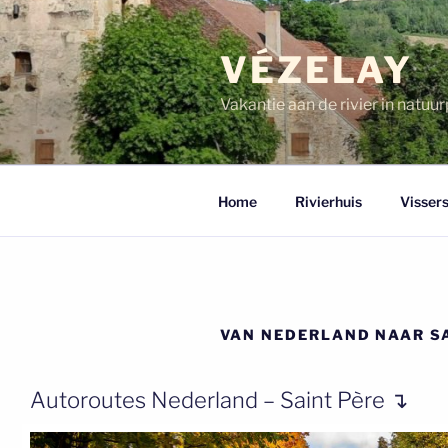
Ga
naar
VÉZELAY
de
inhoud
Vakantie aan de rivier in natu
Home
Rivierhuis
Vissers
VAN NEDERLAND NAAR S
Autoroutes Nederland – Saint Père ↴