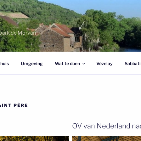
urpark de Morvan
huis
Omgeving
Wat te doen
Vézelay
Sabbati
AINT PÈRE
OV van Nederland naa