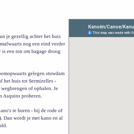
un je gezellig achter het huis
omafwaarts nog een eind verder
er is een ton om bagage droog
stroomopwaarts gelegen stuwdam
f het huis tot Sermizelles -
jk wegbrengen of ophalen. Je
en Asquins proberen.
ano's te huren - bij de rode of
). Dan wordt je met kano en al
ald.