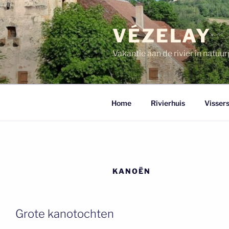
Ga
naar
VÉZELAY
de
inhoud
Vakantie aan de rivier in natu
Home
Rivierhuis
Vissers
KANOËN
Grote kanotochten