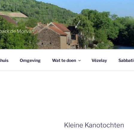
urpark de Morvan
huis
Omgeving
Wat te doen
Vézelay
Sabbati
Kleine Kanotochten