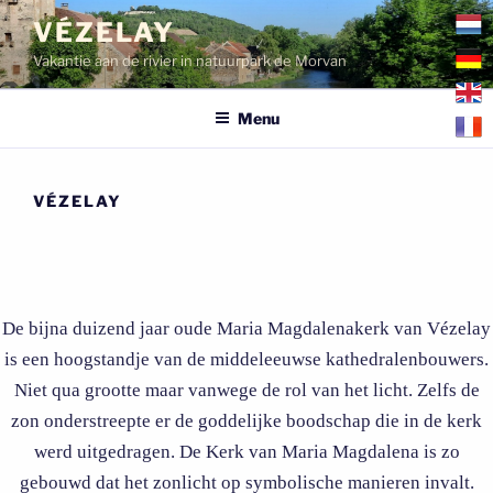
Ga
VÉZELAY
naar
Vakantie aan de rivier in natuurpark de Morvan
de
inhoud
Menu
VÉZELAY
De bijna duizend jaar oude Maria Magdalenakerk van Vézelay
is een hoogstandje van de middeleeuwse kathedralenbouwers.
Niet qua grootte maar vanwege de rol van het licht. Zelfs de
zon onderstreepte er de goddelijke boodschap die in de kerk
werd uitgedragen. De Kerk van Maria Magdalena is zo
gebouwd dat het zonlicht op symbolische manieren invalt.