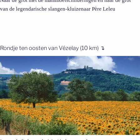
Naar de grot met de mammoetschilderingen én naar de grot
van de legendarische slangen-kluizenaar Père Leleu
Rondje ten oosten van Vézelay (10 km) ↴