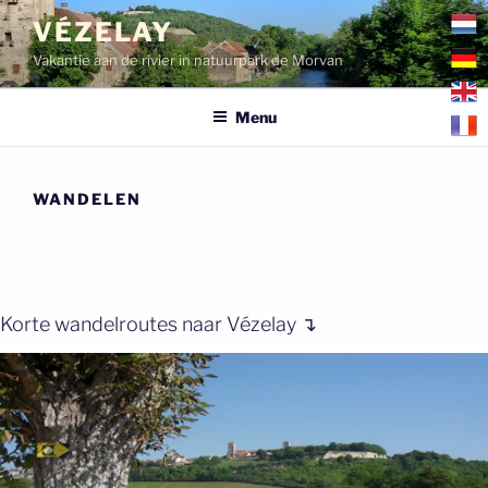
Ga
VÉZELAY
naar
Vakantie aan de rivier in natuurpark de Morvan
de
inhoud
Menu
WANDELEN
Korte wandelroutes naar Vézelay ↴