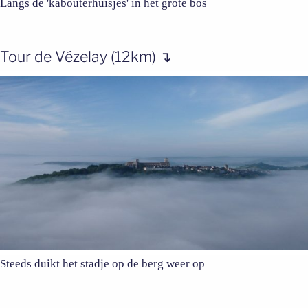
Langs de 'kabouterhuisjes' in het grote bos
Tour de Vézelay (12km) ↴
Steeds duikt het stadje op de berg weer op