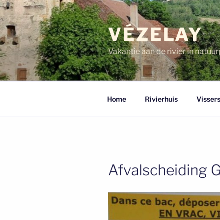
Ga
naar
VÉZELAY
de
inhoud
Vakantie aan de rivier in natu
Home
Rivierhuis
Vissers
Afvalscheiding G