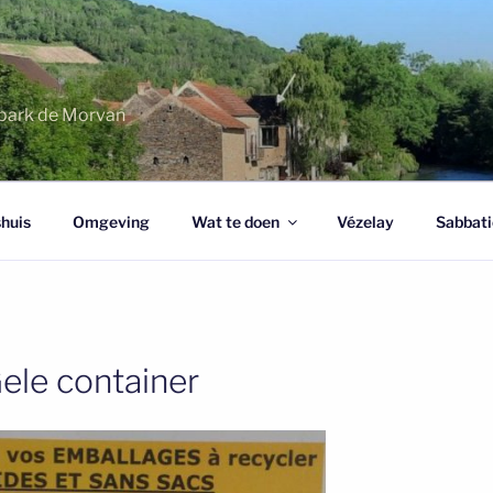
urpark de Morvan
huis
Omgeving
Wat te doen
Vézelay
Sabbati
ele container