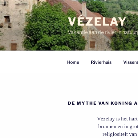
Ga
naar
VÉZELAY
de
inhoud
Vakantie aan de rivier in natu
Home
Rivierhuis
Vissers
DE MYTHE VAN KONING 
Vézelay is het hart
bronnen en in grot
religiositeit v