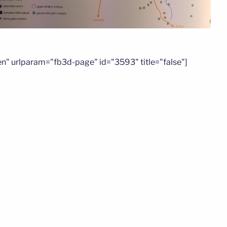
n" urlparam="fb3d-page" id="3593" title="false"]