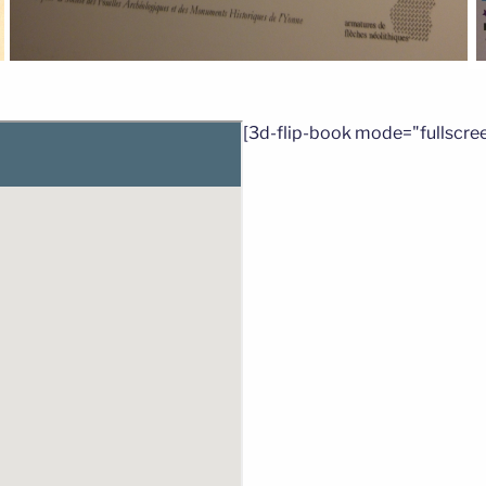
[3d-flip-book mode="fullscree