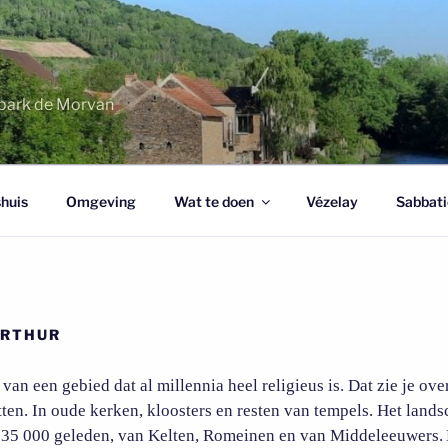
urpark de Morvan
huis
Omgeving
Wat te doen
Vézelay
Sabbati
ARTHUR
 van een gebied dat al millennia heel religieus is. Dat zie je ove
ten. In oude kerken, kloosters en resten van tempels. Het lands
an 35 000 geleden, van Kelten, Romeinen en van Middeleeuwers.